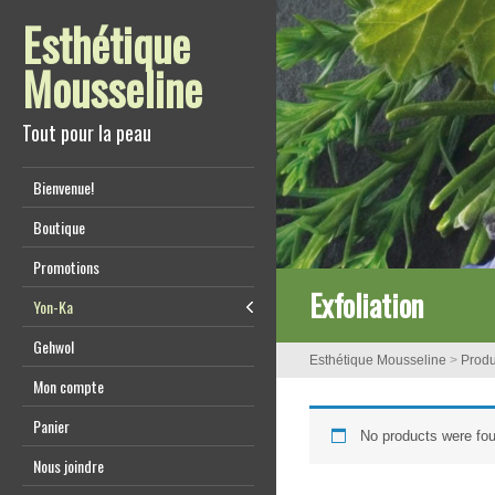
Esthétique
Mousseline
Tout pour la peau
Bienvenue!
Boutique
Promotions
Exfoliation
Yon-Ka
Gehwol
Esthétique Mousseline
>
Produ
Mon compte
Panier
No products were fou
Nous joindre