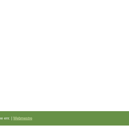
e enr. |
Webmestre