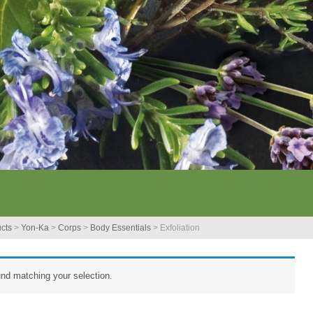
cts
>
Yon-Ka
>
Corps
>
Body Essentials
>
Exfoliation
nd matching your selection.