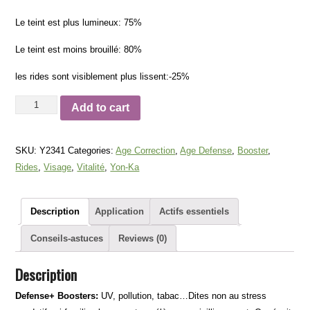
Le teint est plus lumineux: 75%
Le teint est moins brouillé: 80%
les rides sont visiblement plus lissent:-25%
Defense+Boosters-
Add to cart
Yon-
ka
SKU:
Y2341
Categories:
Age Correction
,
Age Defense
,
Booster
,
quantity
Rides
,
Visage
,
Vitalité
,
Yon-Ka
Description
Application
Actifs essentiels
Conseils-astuces
Reviews (0)
Description
Defense+ Boosters:
UV, pollution, tabac…Dites non au stress