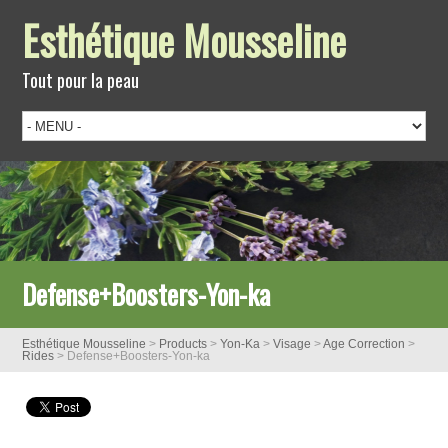
Esthétique Mousseline
Tout pour la peau
Defense+Boosters-Yon-ka
Esthétique Mousseline
>
Products
>
Yon-Ka
>
Visage
>
Age Correction
>
Rides
>
Defense+Boosters-Yon-ka