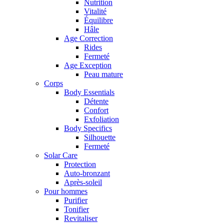
Nutrition
Vitalité
Équilibre
Hâle
Age Correction
Rides
Fermeté
Age Exception
Peau mature
Corps
Body Essentials
Détente
Confort
Exfoliation
Body Specifics
Silhouette
Fermeté
Solar Care
Protection
Auto-bronzant
Après-soleil
Pour hommes
Purifier
Tonifier
Revitaliser