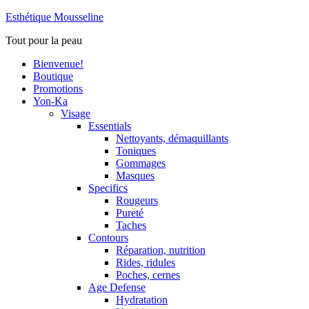
Esthétique Mousseline
Tout pour la peau
Bienvenue!
Boutique
Promotions
Yon-Ka
Visage
Essentials
Nettoyants, démaquillants
Toniques
Gommages
Masques
Specifics
Rougeurs
Pureté
Taches
Contours
Réparation, nutrition
Rides, ridules
Poches, cernes
Age Defense
Hydratation