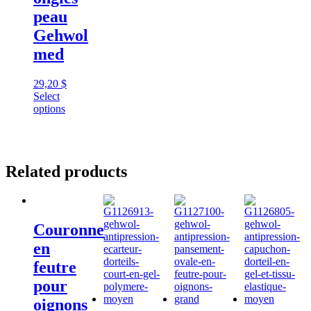
peau
Gehwol
med
29,20
$
Select
options
Related products
Couronne
en
feutre
pour
oignons