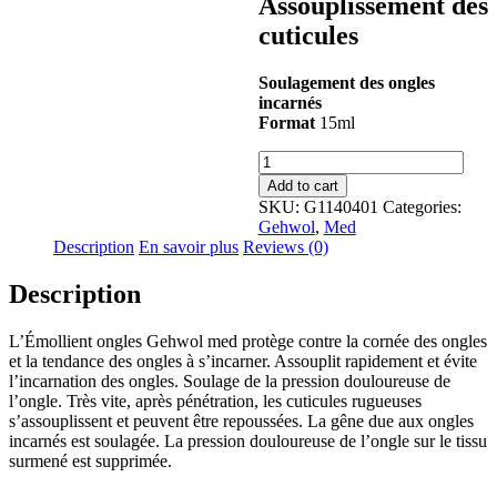
Assouplissement des
cuticules
Soulagement des ongles
incarnés
Format
15ml
Émollient
ongles
Add to cart
Gehwol
SKU:
G1140401
Categories:
med
Gehwol
,
Med
quantity
Description
En savoir plus
Reviews (0)
Description
L’Émollient ongles Gehwol med protège contre la cornée des ongles
et la tendance des ongles à s’incarner. Assouplit rapidement et évite
l’incarnation des ongles. Soulage de la pression douloureuse de
l’ongle. Très vite, après pénétration, les cuticules rugueuses
s’assouplissent et peuvent être repoussées. La gêne due aux ongles
incarnés est soulagée. La pression douloureuse de l’ongle sur le tissu
surmené est supprimée.