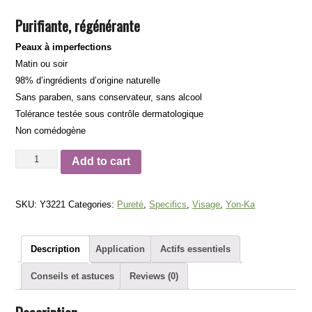
Purifiante, régénérante
Peaux à imperfections
Matin ou soir
98% d’ingrédients d’origine naturelle
Sans paraben, sans conservateur, sans alcool
Tolérance testée sous contrôle dermatologique
Non comédogène
Émulsion
Add to cart
pure
Yon-
SKU:
Y3221
Categories:
Pureté
,
Specifics
,
Visage
,
Yon-Ka
ka
quantity
Description
Application
Actifs essentiels
Conseils et astuces
Reviews (0)