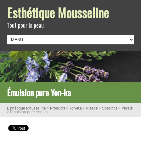
Esthétique Mousseline
Tout pour la peau
Émulsion pure Yon-ka
Esthétique Mousseline
>
Products
>
Yon-Ka
>
Visage
>
Specifics
>
Pureté
>
Émulsion pure Yon-ka