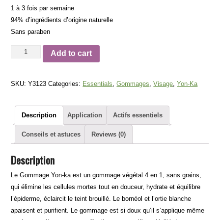
1 à 3 fois par semaine
94% d’ingrédients d’origine naturelle
Sans paraben
Gommage
Add to cart
Yon-
ka
SKU:
Y3123
Categories:
Essentials
,
Gommages
,
Visage
,
Yon-Ka
quantity
Description
Application
Actifs essentiels
Conseils et astuces
Reviews (0)
Description
Le Gommage Yon-ka est un gommage végétal 4 en 1, sans grains,
qui élimine les cellules mortes tout en douceur, hydrate et équilibre
l’épiderme, éclaircit le teint brouillé. Le bornéol et l’ortie blanche
apaisent et purifient. Le gommage est si doux qu’il s’applique même