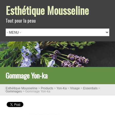
Esthétique Mousseline
Tout pour la peau
Gommage Yon-ka
Esthétique Mousseline
>
Products
>
Yon-Ka
>
Visage
>
Essentials
>
Gommages
>
Gommage Yon-ka