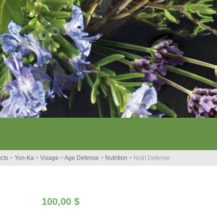
cts
>
Yon-Ka
>
Visage
>
Age Defense
>
Nutrition
>
Nutri Defense
100,00
$