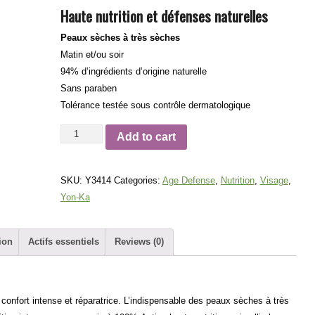
Haute nutrition et défenses naturelles
Peaux sèches à très sèches
Matin et/ou soir
94% d’ingrédients d’origine naturelle
Sans paraben
Tolérance testée sous contrôle dermatologique
Nutri
Add to cart
Defense
quantity
SKU:
Y3414
Categories:
Age Defense
,
Nutrition
,
Visage
,
Yon-Ka
ion
Actifs essentiels
Reviews (0)
confort intense et réparatrice. L’indispensable des peaux sèches à très