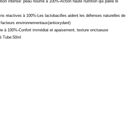
tion intense: peau nourrie à 100%-Action haute nutrition qui pallie le
ns réactives à 100%-Les lactobacilles aident les défenses naturelles de
 facteurs environnementaux(antioxydant)
ée à 100%-Confort immédiat et apaisement, texture onctueuse
ité Tube:50ml