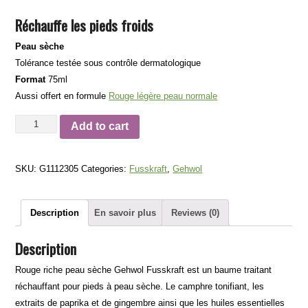
Réchauffe les pieds froids
Peau sèche
Tolérance testée sous contrôle dermatologique
Format
75ml
Aussi offert en formule
Rouge légère peau normale
Rouge
Add to cart
riche
peau
SKU:
G1112305
Categories:
Fusskraft
,
Gehwol
sèche
Gehwol
Fusskraft
Description
En savoir plus
Reviews (0)
quantity
Description
Rouge riche peau sèche Gehwol Fusskraft est un baume traitant
réchauffant pour pieds à peau sèche. Le camphre tonifiant, les
extraits de paprika et de gingembre ainsi que les huiles essentielles