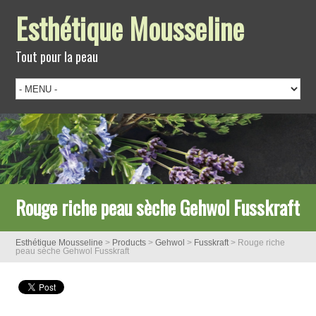
Esthétique Mousseline
Tout pour la peau
Rouge riche peau sèche Gehwol Fusskraft
Esthétique Mousseline
>
Products
>
Gehwol
>
Fusskraft
>
Rouge riche
peau sèche Gehwol Fusskraft