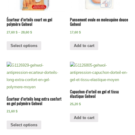
Écarteur d’orteils court en gel
Pansement ovale en molesquine douce
polymère Gehwol
Gehwol
27,60
$
–
28,60
$
17,60
$
Select options
Add to cart
Capuchon d’orteil en gel et tissu
élastique Gehwol
Écarteur d’orteils long extra confort
en gel polymère Gehwol
25,20
$
21,60
$
Add to cart
Select options